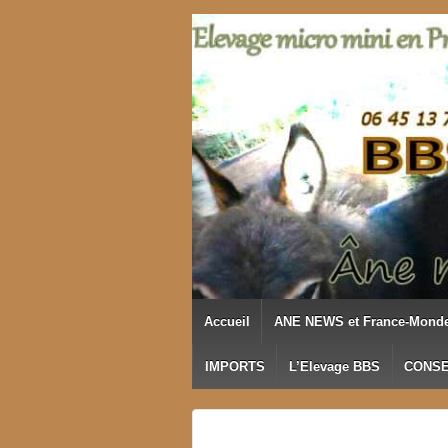
↓
PASSER
AU
CONTENU
PRINCIPAL
Accueil
ANE NEWS et France-Mond
IMPORTS
L’Elevage BBS
CONSE