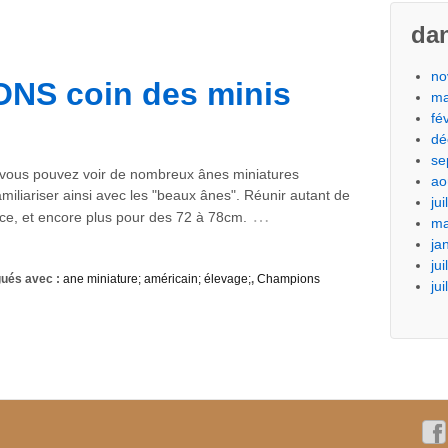
dan
no
NS coin des minis
ma
fé
dé
se
 vous pouvez voir de nombreux ânes miniatures
ao
iliariser ainsi avec les "beaux ânes". Réunir autant de
ju
…
ce, et encore plus pour des 72 à 78cm.
ma
ja
ju
ués avec :
ane miniature; américain; élevage;
,
Champions
jui