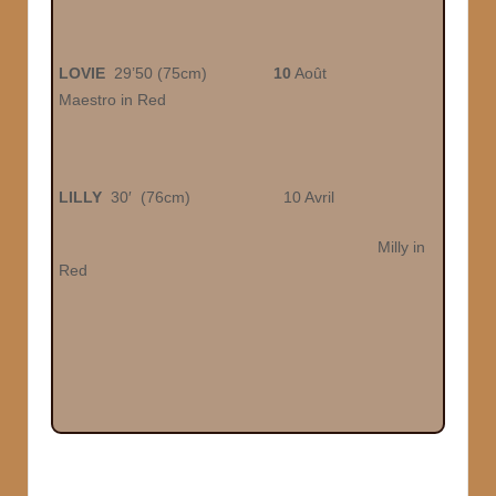
LOVIE
29’50 (75cm)
10
Août
Maestro in Red
LILLY
30′ (76cm)
10 Avril
Milly in
Red