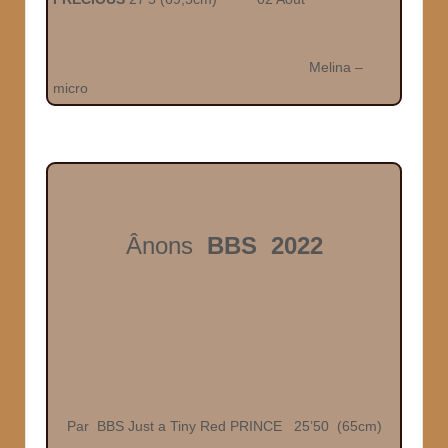
Melina –
micro
Ânons
BBS
2022
Par BBS Just a Tiny Red PRINCE 25’50 (65cm)