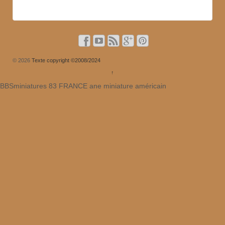
© 2026
Texte copyright ©2008/2024
↑
BBSminiatures 83 FRANCE ane miniature américain