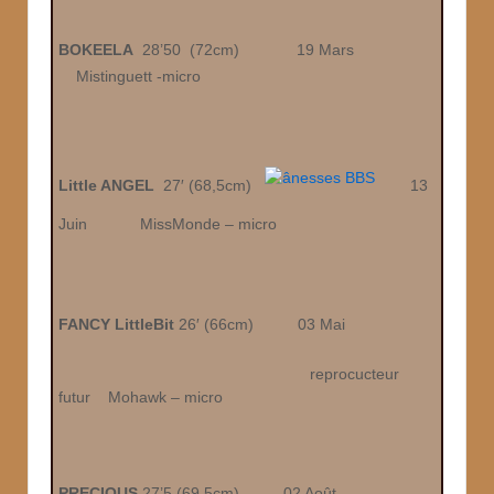
BOKEELA
28’50 (72cm)
19 Mars
Mistinguett -micro
Little ANGEL
27′ (68,5cm)
13
Juin
MissMonde – micro
FANCY LittleBit
26′ (66cm)
03 Mai
reprocucteur
futur Mohawk – micro
PRECIOUS
27’5 (69,5cm)
02 Août