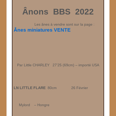
Ânons BBS 2022
Les ânes à vendre sont sur la page :
Ânes miniatures VENTE
Par Little CHARLEY 27’25 (69cm) – importé USA
LN LITTLE FLARE
80cm
26 Février
Mylord – Hongre