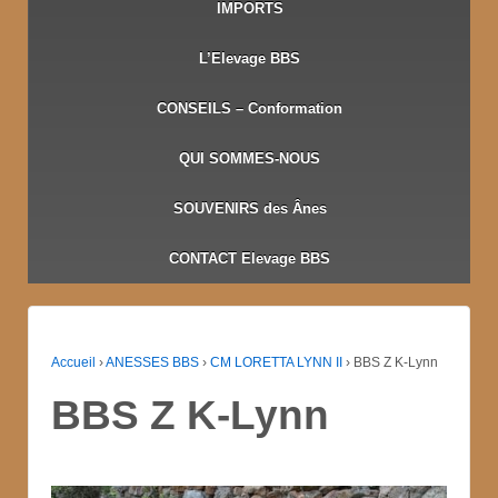
IMPORTS
L’Elevage BBS
CONSEILS – Conformation
QUI SOMMES-NOUS
SOUVENIRS des Ânes
CONTACT Elevage BBS
Accueil
›
ANESSES BBS
›
CM LORETTA LYNN II
›
BBS Z K-Lynn
BBS Z K-Lynn