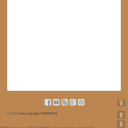
© 2026
Texte copyright ©2008/2024
↑
BBSminiatures 83 FRANCE ane miniature américain