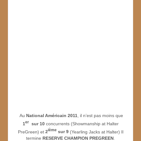
Au
National Américain 2011
, il n’est pas moins que
er
1
sur 10
concurrents (Showmanship at Halter
ième
PreGreen) et
2
sur 9
(Yearling Jacks at Halter) Il
termine
RESERVE CHAMPION PREGREEN
.