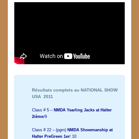
Résultats complets au NATIONAL SHOW
USA 2011
Class # 5 –
NMDA Yearling Jacks at Halter
2ième
/9
Class # 22 – (pgrn)
NMDA Showmanship at
Halter PreGreen
1er
/ 10